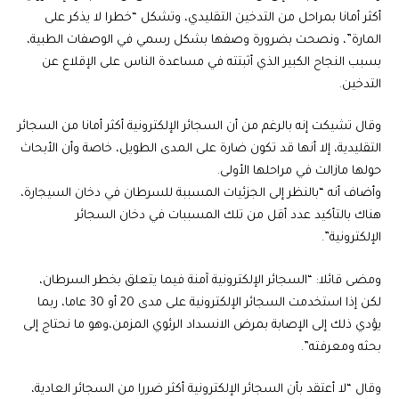
أكثر أمانا بمراحل من التدخين التقليدي، وتشكل “خطرا لا يذكر على
المارة”، ونصحت بضرورة وصفها بشكل رسمي في الوصفات الطبية،
بسبب النجاح الكبير الذي أثبتته في مساعدة الناس على الإقلاع عن
التدخين.
وقال تشيكت إنه بالرغم من أن السجائر الإلكترونية أكثر أمانا من السجائر
التقليدية، إلا أنها قد تكون ضارة على المدى الطويل، خاصة وأن الأبحاث
حولها مازالت في مراحلها الأولى.
وأضاف أنه “بالنظر إلى الجزئيات المسببة للسرطان في دخان السيجارة،
هناك بالتأكيد عدد أقل من تلك المسببات في دخان السجائر
الإلكترونية”.
ومضى قائلا: “السجائر الإلكترونية آمنة فيما يتعلق بخطر السرطان،
لكن إذا استخدمت السجائر الإلكترونية على مدى 20 أو 30 عاما، ربما
يؤدي ذلك إلى الإصابة بمرض الانسداد الرئوي المزمن،وهو ما نحتاج إلى
بحثه ومعرفته”.
وقال “لا أعتقد بأن السجائر الإلكترونية أكثر ضررا من السجائر العادية،