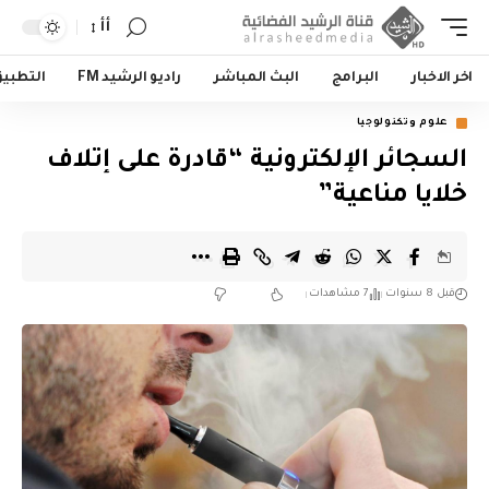
أأ
اخر الاخبار
البرامج
البث المباشر
راديو الرشيد FM
التطبي
علوم وتكنولوجيا
السجائر الإلكترونية “قادرة على إتلاف
خلايا مناعية”
قبل 8 سنوات
7 مشاهدات