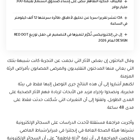
قاليباف: مذكرة التفاهم تنص على إنشاء صندوق استثمار بقيمة 300
مليار دولار
CIA تنشر تقريرا سريا عن تحليق لأطباق طائرة سرعتها 12 ألف كيلومتر
في الساعة
إل جي إلكترونيكس تُكرّم لتميزها في التصميم في حفل توزيع RED DOT
DESIGN لعام 2026
وقال الباحثون إن بعض الآثار التي نجمت عن التجربة كانت شبيهة بتلك
التي يعاني منها المدخنون التقليديون والمرضى المصابون بأمراض الرئة
المزمنة.
لكنهم أشاروا إلى أن هذه النتائج جرى التوصل إليها فقط في بيئة
مخبرية، ونصحوا بإجراء مزيد من الأبحاث لزيادة فهم الآثار الصحية على
المدى الطويل، ولفتوا إلى أن التغيرات التي سُجّلت حدثت فقط على
مدى 48 ساعة.
وأجريت مراجعة مستقلة لأحدث الدراسات على السجائر الإلكترونية
نشرتها هيئة الصحة العامة في إنجلترا في فبراير/شباط الماضي.
وخلصت المراجعة إلى أن ثمة “أدلة قاطعة” على أن السجائر الإلكترونية