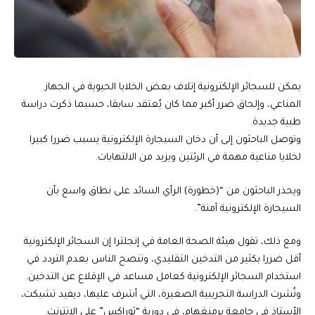
يمكن للسجائر الإلكترونية إتلاف بعض الخلايا الحيوية في الجهاز
المناعي، وإلحاق ضرر أكبر مما كان يُعتقد سابقا، حسبما ذكرت دراسة
طبية جديدة.
وتوصل الباحثون إلى أن دخان السيجارة الإلكترونية يسبب ضررا كبيرا
لخلايا مناعية مهمة في الرئتين ويزيد من الالتهابات.
ويحذر الباحثون من “(خطورة) الرأي السائد على نطاق واسع بأن
السيجارة الإلكترونية آمنة”.
ومع ذلك، تقول هيئة الصحة العامة في إنجلترا إن السجائر الإلكترونية
أقل ضررا بكثير من التدخين التقليدي، وتنصح الناس بعدم التردد في
استخدام السجائر الإلكترونية كعامل مساعد في الإقلاع عن التدخين.
ونُشرت الدراسة التجريبية الصغيرة، التي أشرف عليها، ديفيد تشيكت،
الأستاذ في جامعة برمنغهام، في دورية “ثوراكس” على الإنترنت.