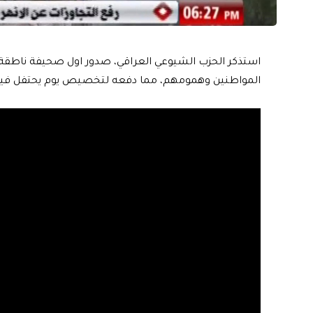
استذكر الحزب الشيوعي العراقي، صدور اول صحيفة ناطقة ب
المواطنين وهمومهم، مما دفعه لتخصيص يوم يحتفل فيه ك