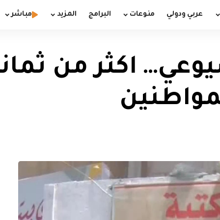
عربي ودولي
منوعات
البرامج
المزيد
مباشر
وعي… اكثر من ثماني
مواطنين