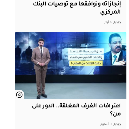
إنجازاته وتوافقها مع توصيات البنك
المركزي
قبل 6 أيام
اعترافات الغرف المغلقة.. الدور على
من؟
قبل 3 أسابيع