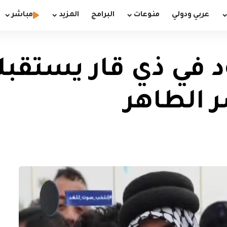
عربي ودولي
منوعات
البرامج
المزيد
مباشر
ود في ذي قار يستق
 الطاهر