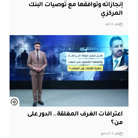
إنجازاته وتوافقها مع توصيات البنك
المركزي
قبل 4 أيام
اعترافات الغرف المغلقة.. الدور على
من؟
قبل 3 أسابيع