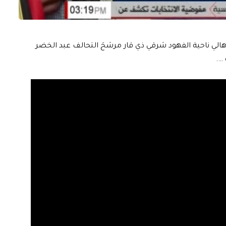
الي ناحية الفهود شرقي ذي قار مرشحَ التحالف عبد الخضر
 ….