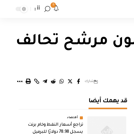
9
أأ
بلون مرشح تحالف
شارك
قد يهمك أيضا
أقتصاد
تراجع أسعار النفط وخام برنت
يسجل 78.98 دولارًا للبرميل