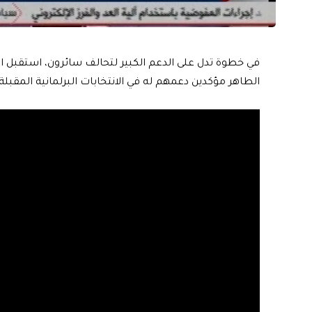
في خطوة تدل على الدعم الكبير لتحالف سائرون، استقبل اه
الطاهر مؤكدين دعمهم له في الانتخابات البرلمانية المقبلة