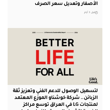
الأصفار وتعديل سعر الصرف
قبل 3 أيام
لتسهيل الوصول للدعم الفني وتعزيز ثقة
الزبائن.. شركة خوشناو الموزع المعتمد
لمنتجات LG في العراق توسع مراكز