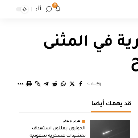
9
أأ
ية في المثنى
ح
شارك
قد يهمك أيضا
عربي ودولي
الحوثيون يعلنون استهداف
تحشيدات عسكرية سعودية