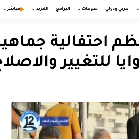
عربي ودولي
منوعات
البرامج
المزيد
مباشر
م احتفالية جماهير
يا للتغيير والاصلا