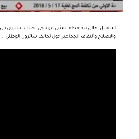
استقبل اهالي محافظة المثنى مرشحي تحالف سائرون في احت
والاصلاح وألتفاف الجماهير حول تحالف سائرون الوطني ..