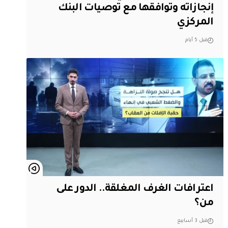
إنجازاته وتوافقها مع توصيات البنك
المركزي
قبل 5 أيام
اعترافات الغرف المغلقة.. الدور على
من؟
قبل 3 أسابيع