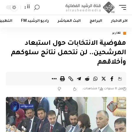
أأ
اخر الاخبار
البرامج
البث المباشر
راديو الرشيد FM
التطبي
تقارير
مفوضية الانتخابات حول استبعاد
المرشحين.. لن نتحمل نتائج سلوكهم
وأخلاقهم
قبل 8 سنوات
7 مشاهدات