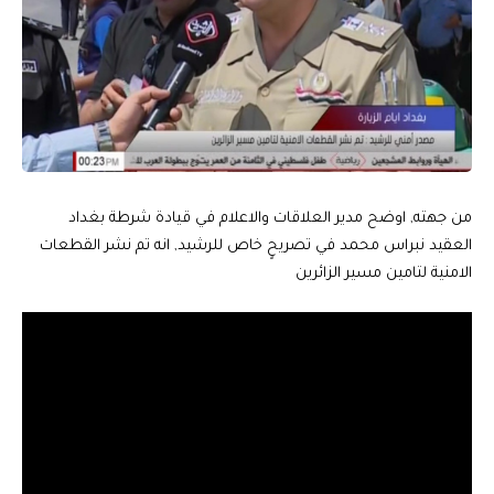
من جهته, اوضح مدير العلاقات والاعلام في قيادة شرطة بغداد
العقيد نبراس محمد في تصريحٍ خاص للرشيد, انه تم نشر القطعات
الامنية لتامين مسير الزائرين