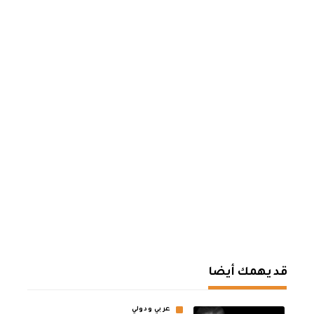
قد يهمك أيضا
عربي ودولي