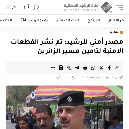
أأ
اخر الاخبار
البرامج
البث المباشر
راديو الرشيد FM
التطبي
تقارير
مصدر أمني للرشيد: تم نشر القطعات
الامنية لتامين مسير الزائرين
قبل 8 سنوات
7 مشاهدات