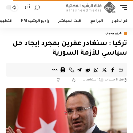
أأ
اخر الاخبار
البرامج
البث المباشر
راديو الرشيد FM
التطبي
عربي ودولي
تركيا : سنغادر عفرين بمجرد إيجاد حل
سياسي للأزمة السورية
قبل 8 سنوات
15 مشاهدات