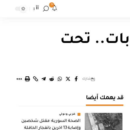
9
أأ
بات.. تحت
شارك
قد يهمك أيضا
عربي ودولي
الصحة السورية: مقتل شخصين
وإصابة 13 اخرين بانفجار الحافلة