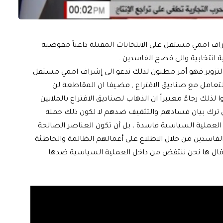
راف اممي مستقل على الانتخابات المقبلة داعياً مفوضية
ية انتخابية والى فضح الفاسدين .
التزوير فهو أمر مظنون لذلك ندعو الى إشراف اممي مستقل
تعامل مع صناديق الاقتراع , مضيفا ان المقاطعة لن
ذلك رجاءً معتبراً ان الذهاب لصناديق الاقتراع بالملايين
ني ترك بيان فسادهم والتثقيف ضدهم لا لكون ذلك حملة
ن العملية السياسية فاسدة ، بل أن تكون العناصر الصالحة
لفاسدين من خلال الاطلاع على أعمالهم الظالمة والخاطئة
وقال ها نحن ننتفض من داخل العملية السياسية ضدها