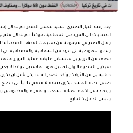
جدد زعيم التيار الصدري السيد مقتدى الصدر دعوته الى إش
الانتخابات الى المزيد من الشفافية، مؤكداً دعوته الى مليون
وقال الصدر في مجموعة من تعليقات له بهذا الصدد، أما 
وندعو المفوضية الى مزيد من الشفافية والمصداقية في ال
تخفف من التزوير بل ستسهل عليهم عملية التزوير فالتفتوا ل
سيكون الخطوة الاولى لتقليل نفوذ الفاسدين ، وهذا لا يع
دعائية بل من الثوابت, وأكد الصدر انه لم يكن يأمل ان تكو
ضمن نظام الفاسد ليكون بينهم لا منهم, داعياً الى فضح ا
وإيجاد ناس اكفاء لحماية الشعب والفقراء والمظلومين 
وليس الداخل كالخارج .