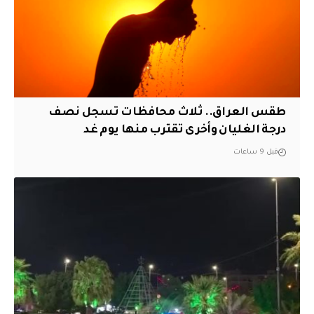
طقس العراق.. ثلاث محافظات تسجل نصف
درجة الغليان وأخرى تقترب منها يوم غد
قبل 9 ساعات