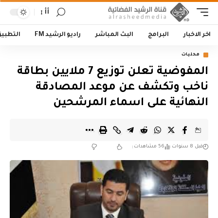
أأ
اخر الاخبار
البرامج
البث المباشر
راديو الرشيد FM
التطبي
محليات
المفوضية تعلن توزيع 7 ملايين بطاقة
ناخب وتكشف عن موعد المصادقة
النهائية على اسماء المرشحين
قبل 8 سنوات
56 مشاهدات