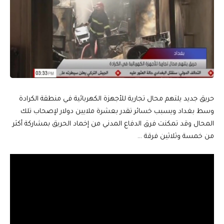
حريق جديد يلتهم محال تجارية للأجهزة الكهربائية في منطقة الكرادة
وسط بغداد ويسبب خسائر تقدر بعشرة ملايين دولار لإصحاب تلك
المحال وقد تمكنت فرق الدفاع المدني من إخماد الحريق بمشاركة أكثر
من خمسة وثلاثين فرقة …