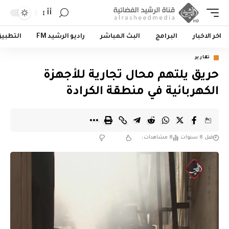
أأ
اخر الاخبار
البرامج
البث المباشر
راديو الرشيد FM
التطبي
تقارير
حريق يلتهم محال تجارية للأجهزة
الكهربائية في منطقة الكرادة
قبل 8 سنوات
8 مشاهدات