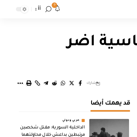
9
أأ
ياسية اضر
شارك
قد يهمك أيضا
عربي ودولي
الداخلية السورية: مقتل شخصين
مرتبطين بداعش خلال محاولتهما