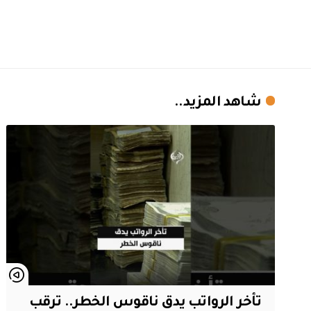
شاهد المزيد..
تأخر الرواتب يدق ناقوس الخطر.. ترقب