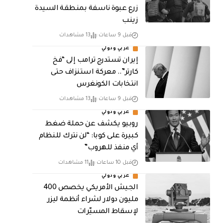
زرع عبوة ناسفة بمنطقة السيدة
زينب
قبل 9 ساعات
13 مشاهدات
عربي ودولي
إيران تستدرج ترامب إلى “فخ
كارتر”.. معركة استنزاف حتى
انتخابات الكونغرس
قبل 9 ساعات
13 مشاهدات
عربي ودولي
روبيو يكشف عن حملة ضغط
كبيرة على كوبا: “لن نترك للنظام
أي منفذ للهروب”
قبل 10 ساعات
11 مشاهدات
عربي ودولي
الجيش الأمريكي يخصص 400
مليون دولار لشراء أنظمة ليزر
لإسقاط المسيّرات