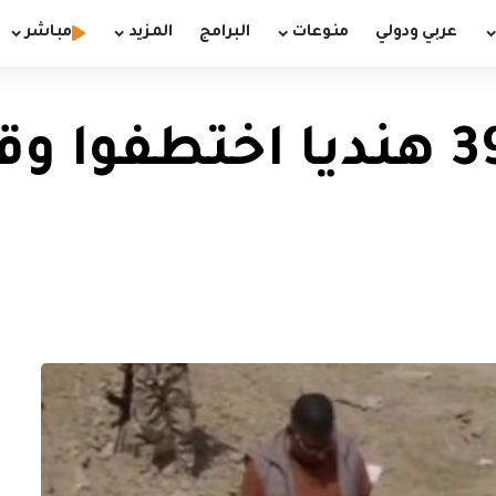
عربي ودولي
منوعات
البرامج
المزيد
مباشر
العثور على رفات 39 هنديا ا