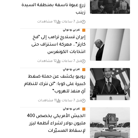
زرع عبوة ناسفة بمنطقة السيدة
زينب
قبل 7 ساعات
13 مشاهدات
عربي ودولي
إيران تستدرج ترامب إلى “فخ
كارتر”.. معركة استنزاف حتى
انتخابات الكونغرس
قبل 7 ساعات
12 مشاهدات
عربي ودولي
روبيو يكشف عن حملة ضغط
كبيرة على كوبا: “لن نترك للنظام
أي منفذ للهروب”
قبل 7 ساعات
11 مشاهدات
عربي ودولي
الجيش الأمريكي يخصص 400
مليون دولار لشراء أنظمة ليزر
لإسقاط المسيّرات