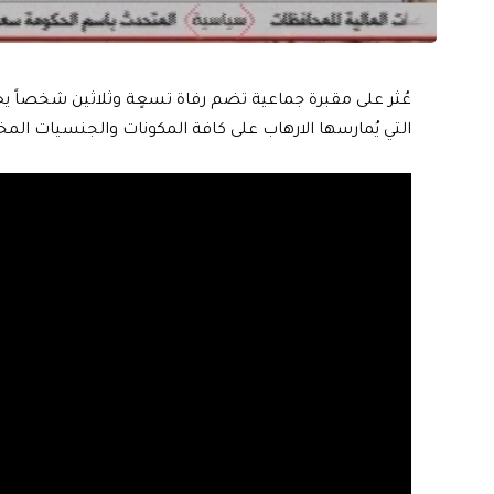
عُثر على مقبرة جماعية تضم رفاة تسعٍة وثلاثين شخصاً ي
التي يُمارسها الارهاب على كافة المكونات والجنسيات المخ