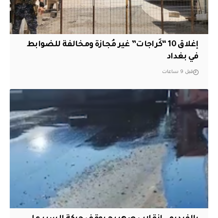
إغلاق 10 “كَراجات” غير مُجازة ومخالفة للضوابط
في بغداد
قبل 9 ساعات