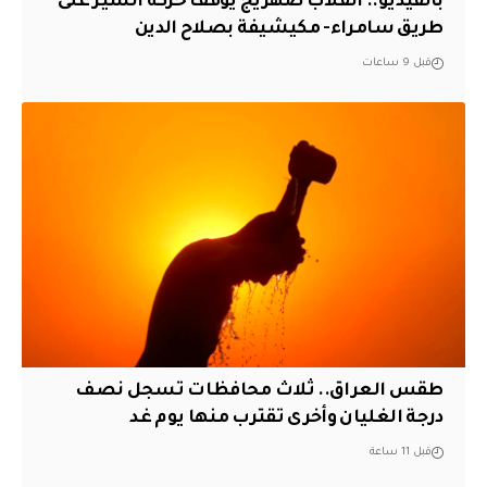
بالفيديو.. انقلاب صهريج يوقف حركة السير على
طريق سامراء- مكيشيفة بصلاح الدين
قبل 9 ساعات
طقس العراق.. ثلاث محافظات تسجل نصف
درجة الغليان وأخرى تقترب منها يوم غد
قبل 11 ساعة