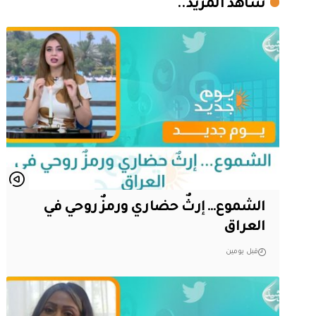
شاهد المزيد..
الشموع… إرثٌ حضاري ورمزٌ روحي في
العراق
قبل يومين