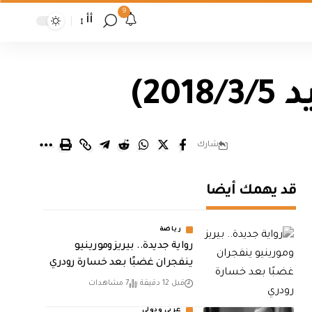
9
أأ
2)
شارك
قد يهمك أيضا
رياضة
رواية جديدة.. بيريز ومورينيو
ينفجران غضبًا بعد خسارة رودري
قبل 12 دقيقة
7 مشاهدات
عربي ودولي