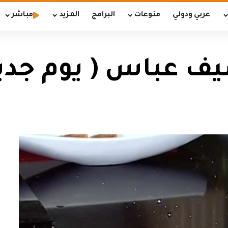
عربي ودولي
منوعات
البرامج
المزيد
مباشر
اس ( يوم جديد 018/3/5