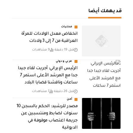
قد يهمك أيضا
محليات
انخفاض معدل الولادات للمرأة
العراقية من 7 إلى 3 ولادات
قبل 19 دقيقة
9 مشاهدات
عربي ودولي
الرئيس الإيراني: أجريت لقاء جيدا
جدا مع المرشد الأعلى استمر 7
ساعات وناقشنا قضايا البلاد
قبل 26 دقيقة
7 مشاهدات
أمن
مصدر للرشيد: الحكم بالسجن 10
سنوات لضابط ومنتسبين عن
جريمة اغتصاب موقوفة في
الديوانية