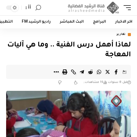
أأ
اخر الاخبار
البرامج
البث المباشر
راديو الرشيد FM
التطبي
تقارير
لماذا أهمل درس الفنية .. وما هي آليات
المعاجة
قبل 8 سنوات
19 مشاهدات