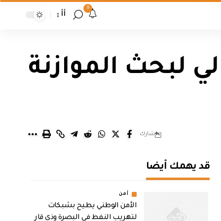
9
أأ
لي لبحث الموازنة
شارك
قد يهمك أيضا
أمن
الأمن الوطني يطيح بشبكات
لتهريب النفط في البصرة وذي قار