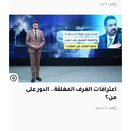
قبل 5 أيام
اعترافات الغرف المغلقة.. الدور على
من؟
قبل 3 أسابيع