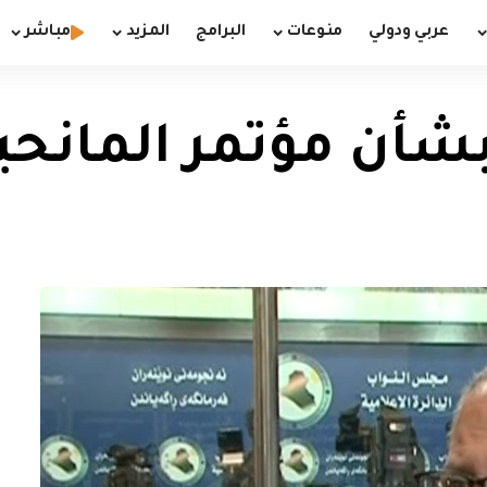
عربي ودولي
منوعات
البرامج
المزيد
مباشر
 بشأن مؤتمر المانح