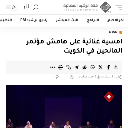
أأ
اخر الاخبار
البرامج
البث المباشر
راديو الرشيد FM
التطبي
تقارير
امسية غنائية على هامش مؤتمر
المانحين في الكويت
قبل 8 سنوات
9 مشاهدات