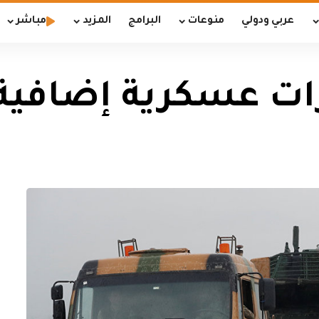
عربي ودولي
منوعات
البرامج
المزيد
مباشر
زات عسكرية إضافية