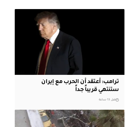
‏ترامب: أعتقد أن الحرب مع إيران
ستنتهي قريباً جداً
قبل 13 ساعة