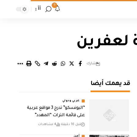
9
أأ
 لعفرين
شارك
قد يهمك أيضا
عربي ودولي
“اليونسكو” تدرج 3 مواقع عربية
على قائمة التراث “المهدد”
قبل 16 دقيقة
4 مشاهدات
أمن