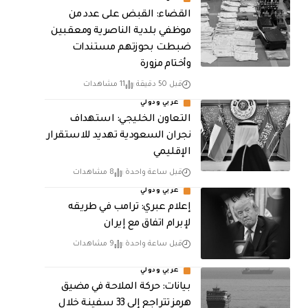
القضاء: القبض على عدد من
موظفي بلدية الناصرية ومعقبين
ضبطت بحوزتهم مستندات
وأختام مزورة
قبل 50 دقيقة
11 مشاهدات
عربي ودولي
التعاون الخليجي: استهداف
نجران السعودية تهديد للاستقرار
الإقليمي
قبل ساعة واحدة
8 مشاهدات
عربي ودولي
إعلام عبري: ترامب في طريقه
لإبرام اتفاق مع إيران
قبل ساعة واحدة
9 مشاهدات
عربي ودولي
بيانات: حركة الملاحة في مضيق
هرمز تتراجع إلى 33 سفينة خلال