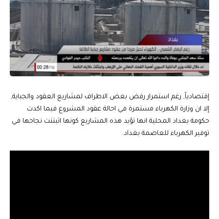
إقتصادياً, رغم استمرار رفض بعض الاطراف لمشاريع العقود والجباية,
إلا ان وزارة الكهرباء مستمرة في احالة عقود المشروع فيما اكدت
حكومة بغداد المحلية انها تؤيد هذه المشاريع كونها اثبتتت نجاحها في
توفير الكهرباء للعاصمة بغداد.