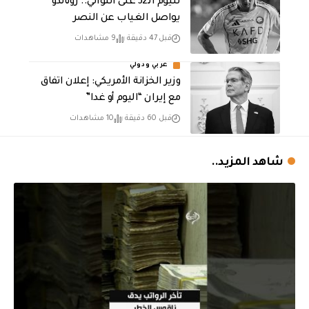
لليوم الـ32 على التوالي.. رونالدو
يواصل الغياب عن النصر
قبل 47 دقيقة
9 مشاهدات
عربي ودولي
وزير الخزانة الأمريكي: إعلان اتفاق
مع إيران “اليوم أو غدا”
قبل 60 دقيقة
10 مشاهدات
شاهد المزيد..