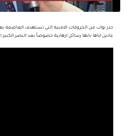
حذر نواب من الخروقات الامنية التي تستهدف العاصمة بغدا
عادين اياها بانها رسائل ارهابية خصوصاً بعد النصر الكبير ا