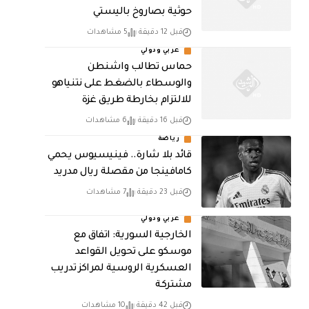
حوثية بصاروخ باليستي
قبل 12 دقيقة
5 مشاهدات
عربي ودولي
حماس تطالب واشنطن
والوسطاء بالضغط على نتنياهو
للالتزام بخارطة طريق غزة
قبل 16 دقيقة
6 مشاهدات
رياضة
قائد بلا شارة.. فينيسيوس يحمي
كامافينجا من مقصلة ريال مدريد
قبل 23 دقيقة
7 مشاهدات
عربي ودولي
الخارجية السورية: اتفاق مع
موسكو على تحويل القواعد
العسكرية الروسية لمراكز تدريب
مشتركة
قبل 42 دقيقة
10 مشاهدات