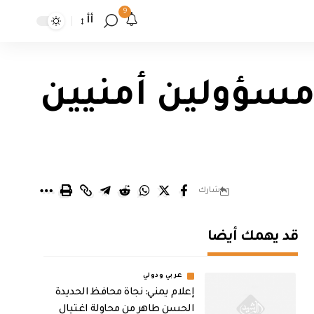
9
أأ
مسؤولين أمنيين
شارك
قد يهمك أيضا
عربي ودولي
إعلام يمني: نجاة محافظ الحديدة
الحسن طاهر من محاولة اغتيال