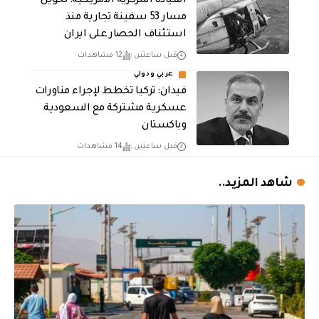
القيادة المركزية الامريكية: تحويل
مسار 53 سفينة تجارية منذ
استئناف الحصار على ايران
قبل ساعتين
12 مشاهدات
عربي ودولي
فيدان: تركيا تخطط لإجراء مناورات
عسكرية مشتركة مع السعودية
وباكستان
قبل ساعتين
14 مشاهدات
شاهد المزيد..