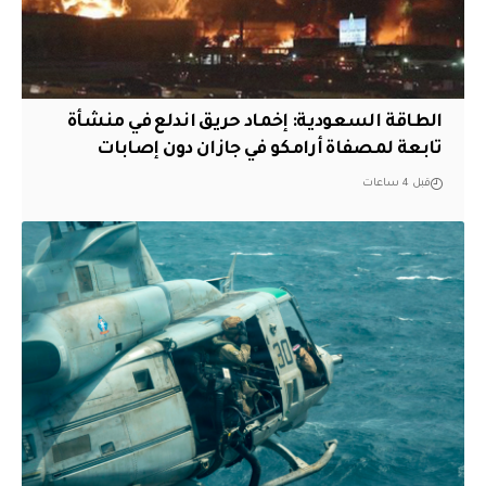
‏الطاقة السعودية: إخماد حريق اندلع في منشأة
تابعة لمصفاة أرامكو في جازان دون إصابات
قبل 4 ساعات