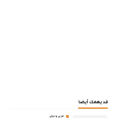
قد يهمك أيضا
عربي ودولي