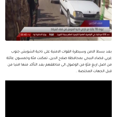
بعد بسط الامن وسيطرة القوات الامنية على ناحية الشويش جنوب
غربي قضاء البيجي بمحافظة صلاح الدين، تمكنت مئة وخمسون عائلة
من اصل اربع مئةٍ من الوصول الى مناطقهم بعد التأكد منها امنيا من
قبل الجهات المختصة ..