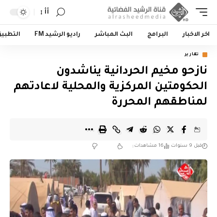
أأ
اخر الاخبار
البرامج
البث المباشر
راديو الرشيد FM
التطبي
تقارير
نازحو مخيم الحردانية يناشدون
الحكومتين المركزية والمحلية لاعادتهم
لمناطقهم المحررة
قبل 9 سنوات
16 مشاهدات