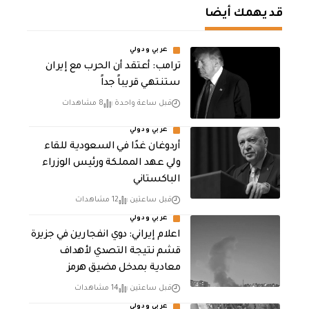
قد يهمك أيضا
عربي ودولي
‏ترامب: أعتقد أن الحرب مع إيران
ستنتهي قريباً جداً
قبل ساعة واحدة
8 مشاهدات
عربي ودولي
أردوغان غدًا في السعودية للقاء
ولي عهد المملكة ورئيس الوزراء
الباكستاني
قبل ساعتين
12 مشاهدات
عربي ودولي
اعلام إيراني: دوي انفجارين في جزيرة
قشم نتيجة التصدي لأهداف
معادية بمدخل مضيق هرمز
قبل ساعتين
14 مشاهدات
عربي ودولي