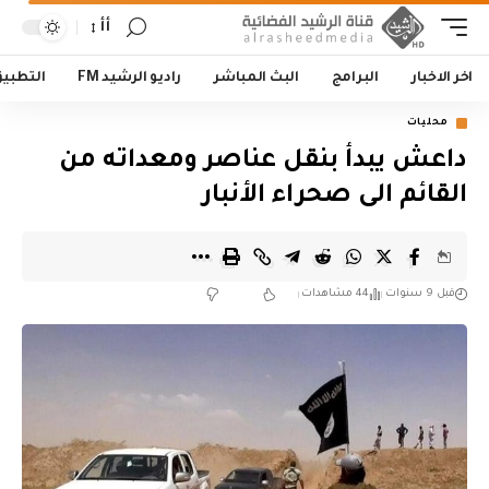
أأ
اخر الاخبار
البرامج
البث المباشر
راديو الرشيد FM
التطبي
محليات
داعش يبدأ بنقل عناصر ومعداته من
القائم الى صحراء الأنبار
قبل 9 سنوات
44 مشاهدات