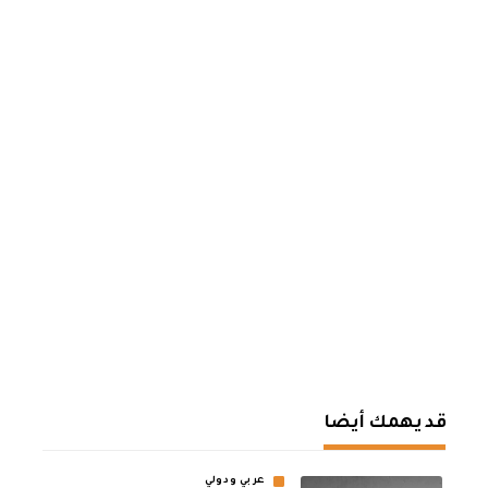
قد يهمك أيضا
عربي ودولي