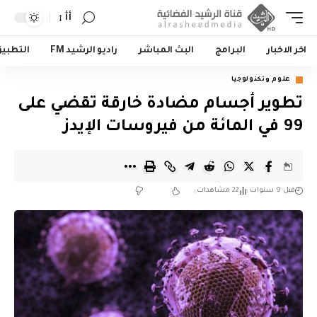
أأ
اخر الاخبار
البرامج
البث المباشر
راديو الرشيد FM
التطبي
علوم وتكنولوجيا
تطوير أجسام مضادة خارقة تقضي على
99 في المائة من فيروسات الإيدز
قبل 9 سنوات
22 مشاهدات