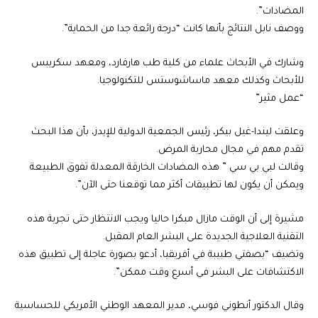
المضادات”.
ووصف نابل النتائج بأنها كانت “درجة رائعة جدا من الحماية”.
وشارك في الأبحاث علماء من كلية طب هارفارد، ومعهد سكريبس
للأبحاث وكذلك معهد ماساشوستس للتكنولوجيا.
“عمل مثير”
وعلقت ليندا-غيل بيكر، رئيس الجمعية الدولية للإيدز، بأن هذا البحث
تقدم مهم في مجال محاربة المرض.
وقالت لبي بي سي ” هذه المضادات الخارقة المعدلة تفوق الطبيعة
ويمكن أن يكون لها تطبيقات أكثر مما توقعنا حتى الآن”.
مشيرة إلى أن الوقت مازال مبكرا حاليا ويجب الانتظار حتى تجربة هذه
التقنية العلاجية الجديدة على البشر العام المقبل.
وتضيف “بصفتي طبيبة في أفريقيا، أدعو بصورة عاجلة إلى تطبيق هذه
الاكتشافات على البشر في أسرع وقت ممكن”.
وقال الدكتور أنطوني فوسي، مدير المعهد الوطني الأمريكي للحساسية