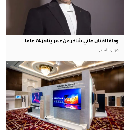
وفاة الفنان هاني شاكر عن عمر يناهز 74 عاما
قبل 3 أشهر