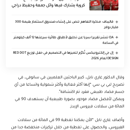
كروية يشارك فيها وائل جمعة وحفيظ دراجي
قاليباف: مذكرة التفاهم تنص على إنشاء صندوق استثمار بقيمة 300
مليار دولار
CIA تنشر تقريرا سريا عن تحليق لأطباق طائرة سرعتها 12 ألف كيلومتر
في الساعة
إل جي إلكترونيكس تُكرّم لتميزها في التصميم في حفل توزيع RED DOT
DESIGN لعام 2026
وقال الدكتور غاري نابل، كبير الباحثين العلميين في سانوفي، في
تصريح لبي بي سي “إنها أكثر فعالية وأكثر شمولية واتساعا من أي
جسم مضاد طبيعي مفرد تم اكتشافه”.
ويمكن لأفضل مضاد موجود بصورة طبيعية أن يستهدف 90 في
المائة من سلالات فيروس الإيدز.
وأضاف غاري نابل “الأن يمكننا تغطية 99 في المائة من سلالات
الفيروس، والحصول على تغطية من خلال تركيزات منخفضة جدا من