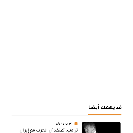
قد يهمك أيضا
عربي ودولي
‏ترامب: أعتقد أن الحرب مع إيران