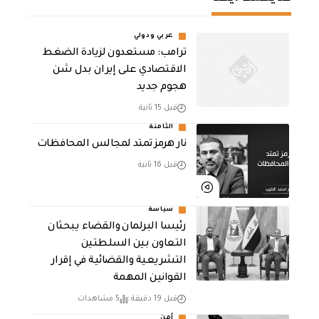
عربي ودولي
‏ترامب: مستعدون لزيادة الضغط
الاقتصادي على إيران بدل شن
هجوم جديد
قبل 15 ثانية
الثامنة
نار هرمز تمتد لمجالس المحافظات
قبل 16 ثانية
سياسة
رئيسا البرلمان والقضاء يبحثان
التعاون بين السلطتين
التشريعية والقضائية في إقرار
القوانين المهمة
قبل 19 دقيقة
5 مشاهدات
أمن