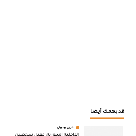
قد يهمك أيضا
عربي ودولي
الداخلية السورية: مقتل شخصين