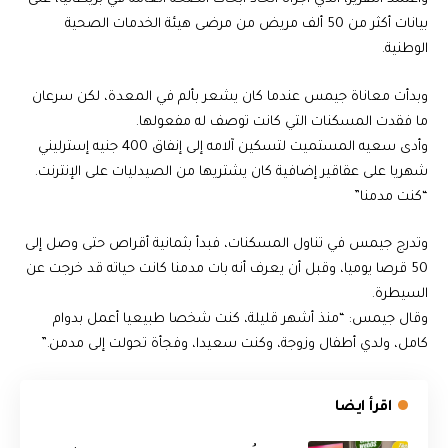
بيانات أكثر من 50 ألف مريض من مرضى هيئة الخدمات الصحية
الوطنية.
وبدأت معاناة جيمس عندما كان يشعر بألم في المعدة، لكن سرعان
ما فقدت المسكنات التي كانت توصف له مفعولها.
وأدى سعيه المستميت لتسكين آلامه إلى إنفاق 400 جنيه إسترليني
شهريا على عقاقير إضافية كان يشتريها من الصيدليات على الإنترنت.
“كنت مدمنا”
وتدرج جيمس في تناول المسكنات، فبدأ بثمانية أقراص حتى وصل إلى
50 قرصا يوميا، وقبل أن يعرف أنه بات مدمنا كانت حياته قد خرجت عن
السيطرة.
وقال جيمس: “منذ أشهر قليلة، كنت شخصا طبيعيا أعمل بدوام
كامل، ولدي أطفال وزوجة، وكنت سعيدا، وفجأة تحولت إلى مدمن.”
اقرأ ايضا