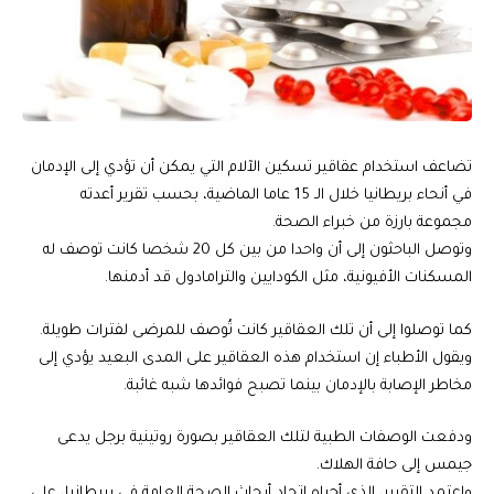
تضاعف استخدام عقاقير تسكين الآلام التي يمكن أن تؤدي إلى الإدمان
في أنحاء بريطانيا خلال الـ 15 عاما الماضية، بحسب تقرير أعدته
مجموعة بارزة من خبراء الصحة.
وتوصل الباحثون إلى أن واحدا من بين كل 20 شخصا كانت توصف له
المسكنات الأفيونية، مثل الكودايين والترامادول قد أدمنها.
كما توصلوا إلى أن تلك العقاقير كانت تُوصف للمرضى لفترات طويلة.
ويقول الأطباء إن استخدام هذه العقاقير على المدى البعيد يؤدي إلى
مخاطر الإصابة بالإدمان بينما تصبح فوائدها شبه غائبة.
ودفعت الوصفات الطبية لتلك العقاقير بصورة روتينية برجل يدعى
جيمس إلى حافة الهلاك.
واعتمد التقرير، الذي أجراه اتحاد أبحاث الصحة العامة في بريطانيا، على