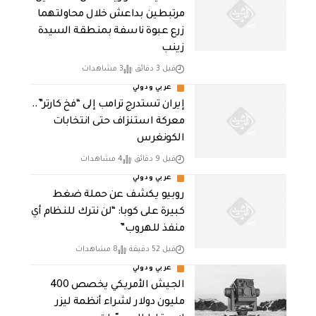
مرتبطين بداعش خلال محاولتهما
زرع عبوة ناسفة بمنطقة السيدة
زينب
قبل 3 دقائق
3 مشاهدات
عربي ودولي
إيران تستدرج ترامب إلى “فخ كارتر”..
معركة استنزاف حتى انتخابات
الكونغرس
قبل 9 دقائق
4 مشاهدات
عربي ودولي
روبيو يكشف عن حملة ضغط
كبيرة على كوبا: “لن نترك للنظام أي
منفذ للهروب”
قبل 52 دقيقة
8 مشاهدات
عربي ودولي
الجيش الأمريكي يخصص 400
مليون دولار لشراء أنظمة ليزر