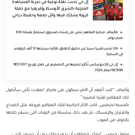
إل جي تُحدث نقلة نوعية في تجربة المشاهدة
المنزلية بالشرق الأوسط وإفريقيا مع حملة
كروية يشارك فيها وائل جمعة وحفيظ دراجي
قاليباف: مذكرة التفاهم تنص على إنشاء صندوق استثمار بقيمة 300
مليار دولار
CIA تنشر تقريرا سريا عن تحليق لأطباق طائرة سرعتها 12 ألف كيلومتر
في الساعة
إل جي إلكترونيكس تُكرّم لتميزها في التصميم في حفل توزيع RED DOT
DESIGN لعام 2026
وأضاف: “كنت أعتقد أن الأمر سيكون على مايرام. اعتقدت بأنني سأتناول
تلك العقاقير لفترة قصيرة.”
بالنسبة لجيمس، كانت الآثار الجانبية لتلك العقاقير مروعة، مثل الصداع
والغثيان والإمساك، ثم بعد ذلك سلسلة من النوبات التي يشعر خلالها
بالخوف من الموت.
ويقول جيمس: “يمكن للعقاقير أن تدمر حياتك دون أن تشعر، لأنني