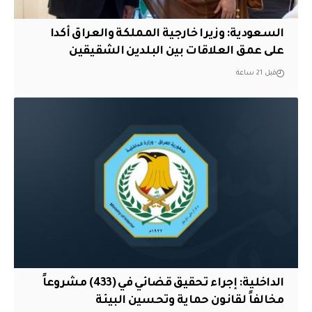
السعودية: وزيرا خارجية المملكة والعراق أكدا
على عمق العلاقات بين البلدين الشقيقين
قبل 21 ساعة
الداخلية: إجراء تحقيق قضائي في (433) مشروعاً
مخالفاً لقانون حماية وتحسين البيئة