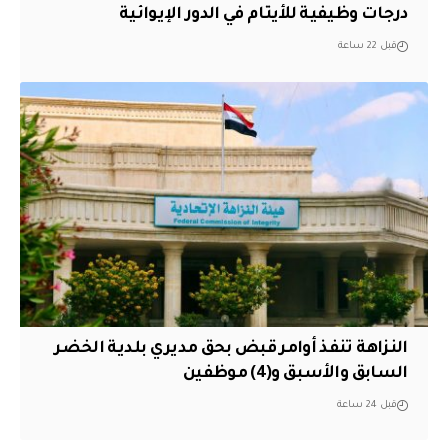
درجات وظيفية للأيتام في الدور الإيوائية
قبل 22 ساعة
النزاهة تنفذ أوامر قبض بحق مديري بلدية الخضر
السابق والأسبق و(4) موظفين
قبل 24 ساعة