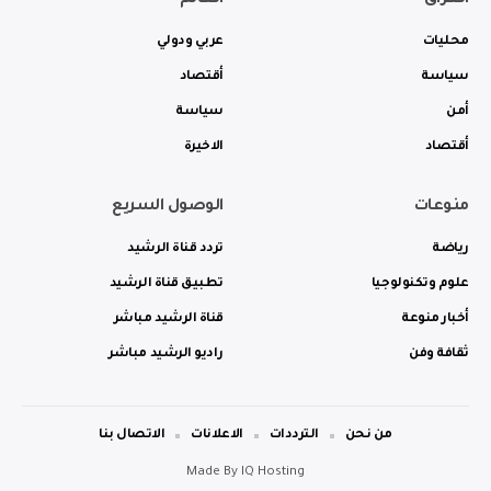
العراق
العالم
محليات
عربي ودولي
سياسة
أقتصاد
أمن
سياسة
أقتصاد
الاخيرة
منوعات
الوصول السريع
رياضة
تردد قناة الرشيد
علوم وتكنولوجيا
تطبيق قناة الرشيد
أخبار منوعة
قناة الرشيد مباشر
ثقافة وفن
راديو الرشيد مباشر
من نحن
الترددات
الاعلانات
الاتصال بنا
Made By
IQ Hosting