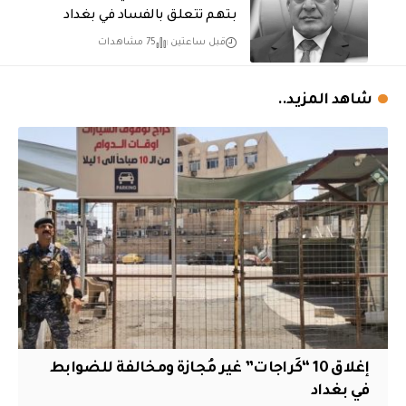
بتهم تتعلق بالفساد في بغداد
قبل ساعتين
75 مشاهدات
شاهد المزيد..
إغلاق 10 “كَراجات” غير مُجازة ومخالفة للضوابط
في بغداد