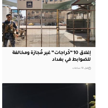
إغلاق 10 “كَراجات” غير مُجازة ومخالفة
للضوابط في بغداد
قبل 10 ساعات