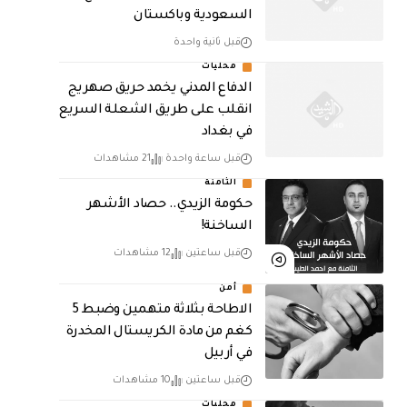
السعودية وباكستان
قبل ثانية واحدة
محليات
الدفاع المدني يخمد حريق صهريج
انقلب على طريق الشعلة السريع
في بغداد
قبل ساعة واحدة
21 مشاهدات
الثامنة
حكومة الزيدي.. حصاد الأشهر
الساخنة!
قبل ساعتين
12 مشاهدات
أمن
الاطاحة بثلاثة متهمين وضبط 5
كغم من مادة الكريستال المخدرة ​
في أربيل
قبل ساعتين
10 مشاهدات
محليات