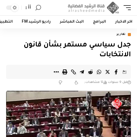
أأ
اخر الاخبار
البرامج
البث المباشر
راديو الرشيد FM
التطبي
تقارير
جدل سياسي مستمر بشأن قانون
الانتخابات
قبل 9 سنوات
12 مشاهدات