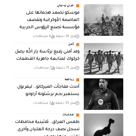
عربي ودولي
موسكو تصعد هجماتها على
العاصمة الأوكرانية وتقصف
مؤسسة تصنع الرؤوس الحربية
قبل 14 دقيقة
6 مشاهدات
أمن
وفد أمني رفيع برئاسة يار الله يصل
كركوك لمتابعة جاهزية القطعات
قبل 31 دقيقة
7 مشاهدات
رياضة
أحدث مفاجآت الميركاتو.. ليفربول
يستعير نجم برشلونة أراوخو
قبل 33 دقيقة
7 مشاهدات
محليات
طقس العراق.. ثلاثينية محافظات
تسجل نصف درجة الغليان وأخرى