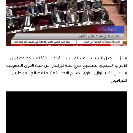
ما يزال الجدل السياسي مستمر بشان قانون الانتخابات, خصوصا وان
الاحزاب الصغيرة ستصبح خارج عتبة البرلمان من حيث القوى التصويتية
ما يعني تغيير توازن القوى لصالح الاجدر بتمثيله لمصالح المواطنين
العراقيين .