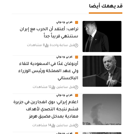
قد يهمك أيضا
عربي ودولي
‏ترامب: أعتقد أن الحرب مع إيران
ستنتهي قريباً جداً
قبل ساعة واحدة
8 مشاهدات
عربي ودولي
أردوغان غدًا في السعودية للقاء
ولي عهد المملكة ورئيس الوزراء
الباكستاني
قبل ساعتين
12 مشاهدات
عربي ودولي
اعلام إيراني: دوي انفجارين في جزيرة
قشم نتيجة التصدي لأهداف
معادية بمدخل مضيق هرمز
قبل ساعتين
14 مشاهدات
عربي ودولي