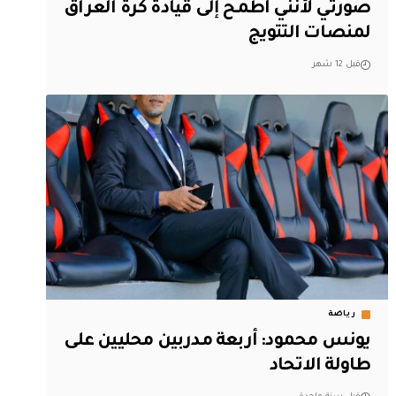
صورتي لأنني أطمح إلى قيادة كرة العراق
لمنصات التتويج
قبل 12 شهر
رياضة
‏يونس محمود: أربعة مدربين محليين على
طاولة الاتحاد‬