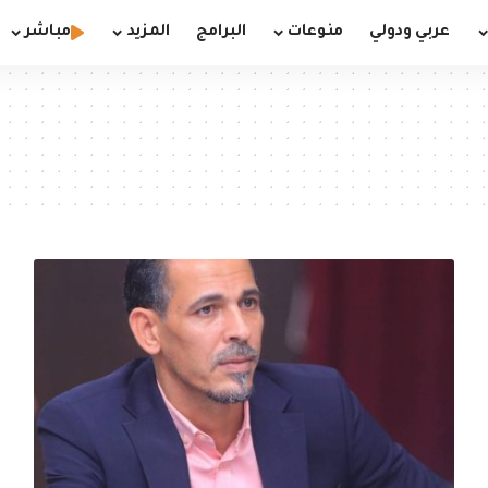
عربي ودولي
منوعات
البرامج
المزيد
مباشر