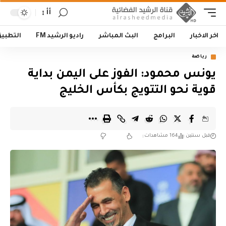
أأ
اخر الاخبار
البرامج
البث المباشر
راديو الرشيد FM
التطبي
رياضة
يونس محمود: الفوز على اليمن بداية
قوية نحو التتويج بكأس الخليج
قبل سنتين
164 مشاهدات