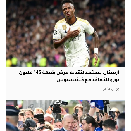
آرسنال يستعد لتقديم عرض بقيمة 145 مليون
يورو للتعاقد مع فينيسيوس
قبل 4 أيام