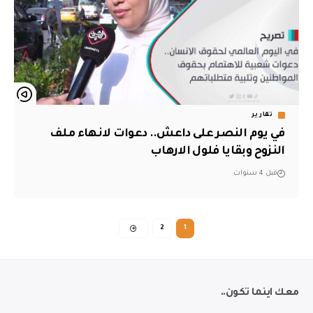
تقارير
في يوم النصر على داعش.. دعوات لانهاء ملف
النزوح وبقايا فلول الارهاب
قبل 4 سنوات
2
1
معك اينما تكون..