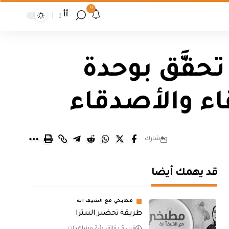
9
أأ
حقَّق بوحدة
اء والأصدقاء
شارك
قد يهمك أيضا
مطبخي مع الشيف اية
طريقة تحضير البيتزا
قبل 5 دقائق
2 مشاهدات