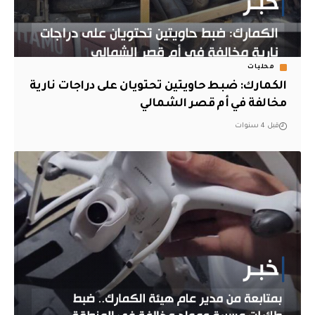
محليات
الكمارك: ضبط حاويتين تحتويان على دراجات نارية
مخالفة في أم قصر الشمالي
قبل 4 سنوات