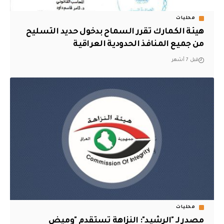
محليات
هيئة الكمارك تقرر السماح بدخول حديد التسليح
من جميع المنافذ الحدودية العراقية
قبل 7 أشهر
محليات
مصدر لـ "الرشيد": النزاهة تستقدم "وميض