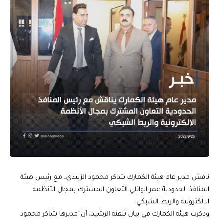
ناقش مدير عام هيئة الكمارك شاكر محمود الزبيدي، مع رئيس هيئة
المنافذ الحدودية عمر الوائلي التعاون المشترك بمجال الأنظمة
الالكترونية والربط الشبكي.
وذكرت هيئة الكمارك في بيان تلقته الرشيد، أن”مديرها شاكر محمود