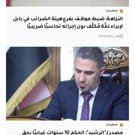
محليات
النزاهـة: ضبط موظـف بفرع هيئة الضرائب في بابل
لإبراء ذمَّة مُكلَّف دون إجرائه تحاسبًا ضريبيًا
قبل سنة واحدة
محليات
مصدر لـ"الرشيد": الحكم 10 سنوات غيابيًا بحق