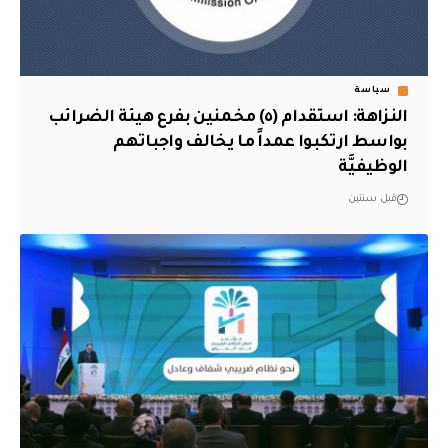
سياسة
النزاهة: استقدام (٥) مخمنين بفرع هيئة الضرائب
بواسط ارتكبوا عمداً ما يخالف واجباتهم
الوظيفيَّة
قبل سنتين