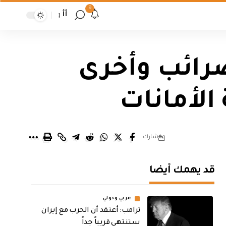
9
أأ
ضرائب وأخرى
لأمانات
شارك
قد يهمك أيضا
عربي ودولي
‏ترامب: أعتقد أن الحرب مع إيران
ستنتهي قريباً جداً