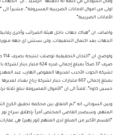
اولى من اموال الامانات الضريبية المسروقة”، مشيراً ال
الأمانات الضريبية”.
واضاف، ان “هناك جهات داخل هيئة الضرائب وأخرى رقاب
الجهات بعد اكتمال التحقيقات، ولن نستثني اي جهة متورطة
واو
بمبلغ إجمالي 607 مليارات دينار لشركة رياح بغ
حسين كاوة”، لافتاً الى ان “الأموال المصروفة تبلغ ثلاثة ترليونات و754 مليارا و642 مليونا و664 
وبين السوداني، انه “تم الاتفاق بين محكمة تحقيق الكرخ الث
المتهم، وسيصدر القاضي المختص أمراً بإطلاق سراح نور زه
“القسم الأكبر من المبلغ لدى المتهم (نور زهير) هي عقارات”