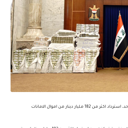
اعلن رئيس مجلس الوزراء محمد شياع السوداني، اليوم الاحد، استرداد اكثر من 182 مليار دينار من اموال الامانات