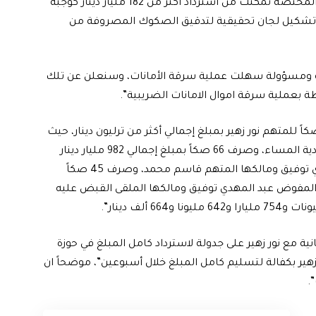
وقال السوداني في كلمة له تابعتها “الرشيد”، ان “الجهات المختصة تمكنت من استرداد اكثر من 182 مليار دينار كوجبة
ى “تشكيل لجان تحقيقية لتدقيق الصكوك المصروفة من
ية ومسؤولة سهلت عملية سرقة الأمانات، وسنعلن عن تلك
 بعملية سرقة اموال الامانات الضريبية”.
ضح، ان “اللجان التحقيقية توصلت لنتيجة بصرف 114 صكاً للمتهم نور زهير بمبلغ إجمالي أكثر من ترليون دينار، حيث
صرف 37 صكاً بمبلغ إجمالي قدره 624 مليار دينار لشركة بادية المساء، وصرف 66 صكاً بمبلغ إجمالي 982 مليار دينار
لشركة الحوت الأحدب لمديرها المفوض الهارب عبد المهدي توفيق ومالكها المتهم قاسم محمد، وصرف 45 صكاً
داد لمديرها المفوض عبد المهدي توفيق ومالكها الملقى القبض عليه
ألف دينار”.
انية مع نور زهير على جدولة لاسترداد كامل المبلغ في حوزة
ير بكفالة لتسليم كامل المبلغ خلال أسبوعين”، موضحاً ان
.