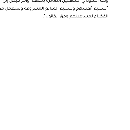
ودعا السوداني المتهمين الصادرة بحقهم أوامر قبض إلى
“تسليم أنفسهم وتسليم المبالغ المسروقة وسنعمل مع
القضاء لمساعدتهم وفق القانون”.