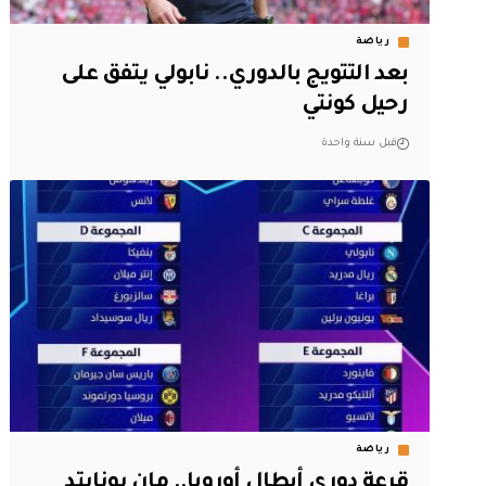
رياضة
بعد التتويج بالدوري.. نابولي يتفق على
رحيل كونتي
قبل سنة واحدة
رياضة
قرعة دوري أبطال أوروبا.. مان يونايتد