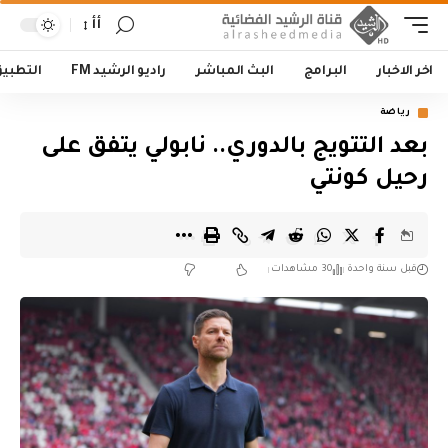
أأ
اخر الاخبار
البرامج
البث المباشر
راديو الرشيد FM
التطبي
رياضة
بعد التتويج بالدوري.. نابولي يتفق على
رحيل كونتي
قبل سنة واحدة
30 مشاهدات