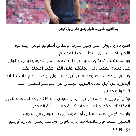
بعد التتويج بالدوري.. نابولي يتفق على رحيل كونتي
اتفق نادي نابولي، على رحيل مدربه الإيطالي أنطونيو كونتي، رغم فوز
الأخير بلقب الدوري الإيطالي هذا الموسم.
ووفقا لشبكة "سكاي سبورت إيطاليا"، فقد اتفق أنطونيو كونتي ونابولي،
على فسخ العقد، ومن المنتظر إعلان القرار عقب اجتماع الغد.
وسبق أن ذكرت مجموعة تقارير، أن إدارة نابولي تواصلت مع ماسيمليانو
أليجري، من أجل قيادة الفريق الإيطالي في الموسم المقبل، خلفا
لأنطونيو كونتي.
وكان أليجري قد خلف كونتي في يوفنتوس عام 2014 بعد استقالة الأخير
المفاجئة، وحقق حينها نجاحات كبيرة مع السيدة العجوز.
وارتبط كونتي بقيادة ميلان أو العودة إلى يوفنتوس في الموسم
المقبل، عقب توتر علاقته مع إدارة نابولي، وخاصة رئيس النادي، أوريليو
دي لورينتيس.