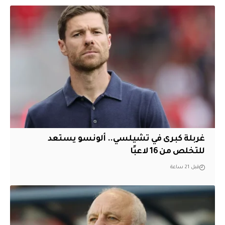
غربلة كبرى في تشيلسي.. ألونسو يستعد
للتخلص من 16 لاعبًا
قبل 21 ساعة