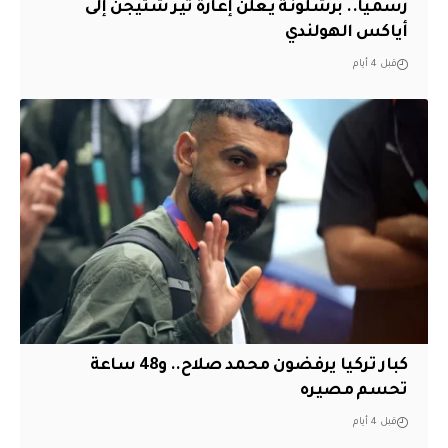
رسميا.. برشلونة يعلن إعارة تير شتيجن إلى
أياكس الهولندي
قبل 4 أيام
كبار تركيا يرفضون محمد صلاح.. و48 ساعة
تحسم مصيره
قبل 4 أيام